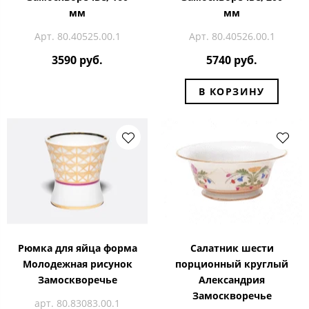
мм
мм
Арт. 80.40525.00.1
Арт. 80.40526.00.1
3590 руб.
5740 руб.
В КОРЗИНУ
Рюмка для яйца форма
Салатник шести
Молодежная рисунок
порционный круглый
Замоскворечье
Александрия
Замоскворечье
арт. 80.83083.00.1