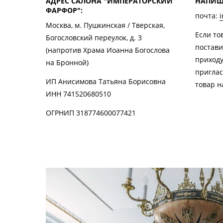
АДРЕС САЛОНА "ИМПЕРАТОРСКИЙ
НАПИШ
ФАРФОР":
почта:
i
Москва, м. Пушкинская / Тверская,
Если то
Богословский переулок, д. 3
постави
(напротив Храма Иоанна Богослова
приходу
на Бронной)
приглас
ИП Анисимова Татьяна Борисовна
товар н
ИНН 741520680510
ОГРНИП 318774600077421