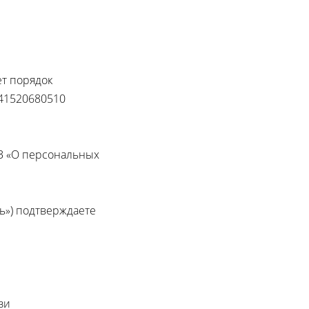
ет порядок
741520680510
ФЗ «О персональных
ель») подтверждаете
зи