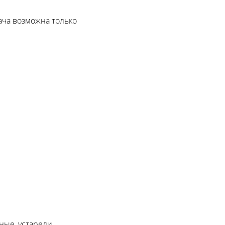
ча возможна только
ые, устарели,