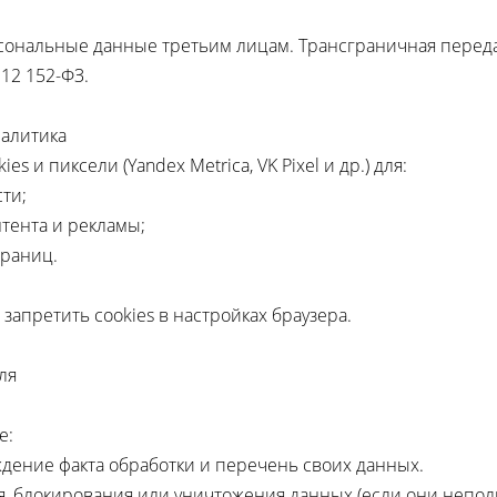
ональные данные третьим лицам. Трансграничная переда
12 152-ФЗ.
налитика
es и пиксели (Yandex Metrica, VK Pixel и др.) для:
ти;
тента и рекламы;
траниц.
запретить cookies в настройках браузера.
ля
е:
дение факта обработки и перечень своих данных.
я, блокирования или уничтожения данных (если они неполн