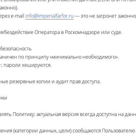
аконно).
ерез e-mail
info@imperialfarfor.ru
— это не затронет законн
я/бездействие Оператора в Роскомнадзоре или суде.
безопасность
раничен по принципу «минимально необходимого».
+; пароли хешируются.
ные резервные копии и аудит прав доступа.
ики
лять Политику; актуальная версия всегда доступна на дан
ения (категории данных, цели) сообщаются Пользователю 