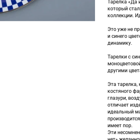
Тарелка «Да 
который ста
коллекции. И
Это уже не п
и синего цве
динамику.
Тарелки с си
моноцветовой
другими цвет
Эта тарелка,
костяного фа
глазури, воз
отличает изд
идеальный ма
производится
имеет пор.
Эти несомнен
нет» желанно