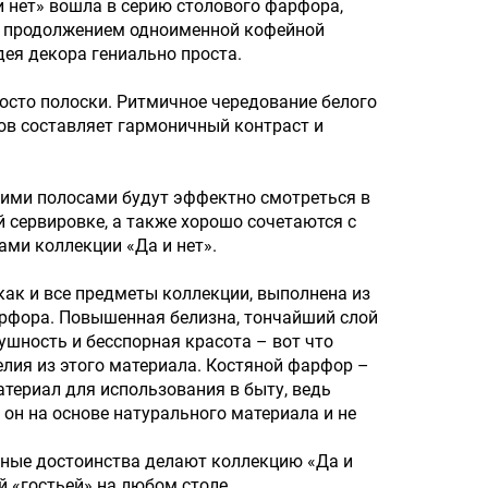
и нет» вошла в серию столового фарфора,
л продолжением одноименной кофейной
дея декора гениально проста.
росто полоски. Ритмичное чередование белого
тов составляет гармоничный контраст и
ними полосами будут эффектно смотреться в
 сервировке, а также хорошо сочетаются с
ами коллекции «Да и нет».
 как и все предметы коллекции, выполнена из
рфора. Повышенная белизна, тончайший слой
душность и бесспорная красота – вот что
елия из этого материала. Костяной фарфор –
териал для использования в быту, ведь
 он на основе натурального материала и не
ные достоинства делают коллекцию «Да и
й «гостьей» на любом столе.