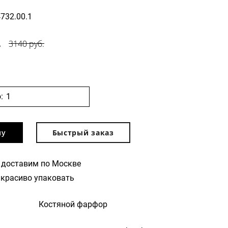
4732.00.1
.
3140 руб.
:
ну
Быстрый заказ
 доставим по Москве
красиво упаковать
Костяной фарфор