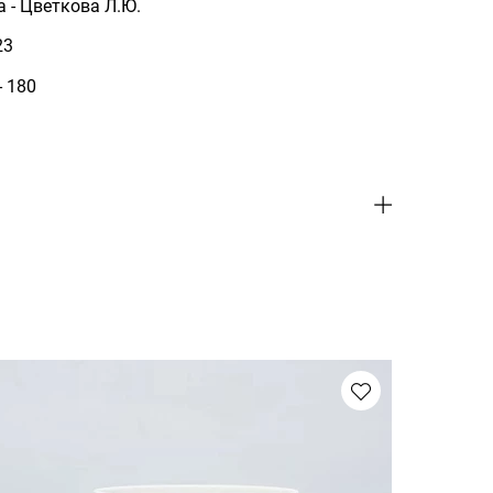
 - Цветкова Л.Ю.
23
- 180