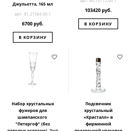
арт. 80.70772.00.1
Джульетта, 165 мл
103420 руб.
арт. 81.21564.00.1
6700 руб.
В КОРЗИНУ
В КОРЗИНУ
Набор хрустальных
Подсвечник
фужеров для
хрустальный
шампанского
«Кристалл» в
"Петергоф" (без
фирменной
отводки золотом), 2шт
подарочной упаковке