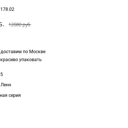
0178.02
Б.
12080 руб.
 доставим по Москве
красиво упаковать
05
 Ленн
ная серия