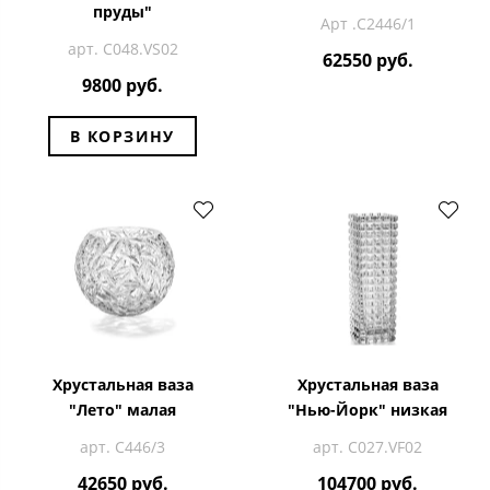
пруды"
Арт .С2446/1
арт. C048.VS02
62550 руб.
9800 руб.
В КОРЗИНУ
Хрустальная ваза
Хрустальная ваза
"Лето" малая
"Нью-Йорк" низкая
арт. С446/3
арт. C027.VF02
42650 руб.
104700 руб.