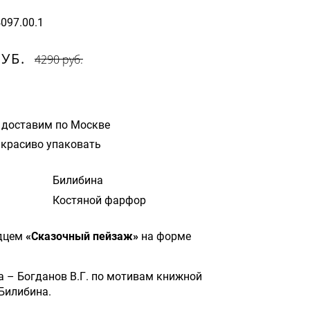
4097.00.1
РУБ.
4290 руб.
 доставим по Москве
красиво упаковать
Билибина
Костяной фарфор
дцем
«Сказочный пейзаж»
на форме
а – Богданов В.Г. по мотивам книжной
 Билибина.