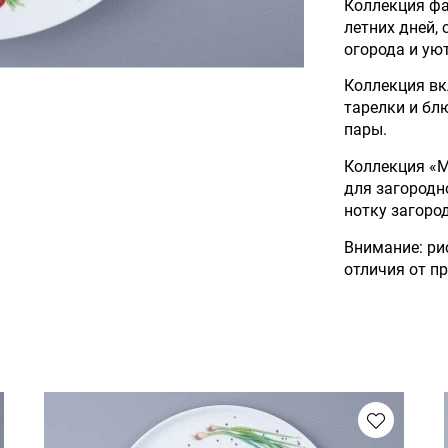
Коллекция ф
летних дней,
огорода и ую
Коллекция вк
тарелки и бл
пары.
Коллекция «М
для загородно
нотку загоро
Внимание: ри
отличия от п