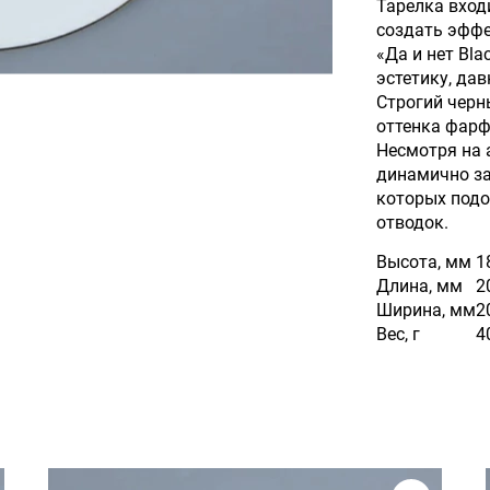
Тарелка входи
создать эффе
«Да и нет Bl
эстетику, да
Строгий черн
оттенка фарф
Несмотря на 
динамично за
которых подо
отводок.
Высота, мм
1
Длина, мм
2
Ширина, мм
2
Вес, г
4