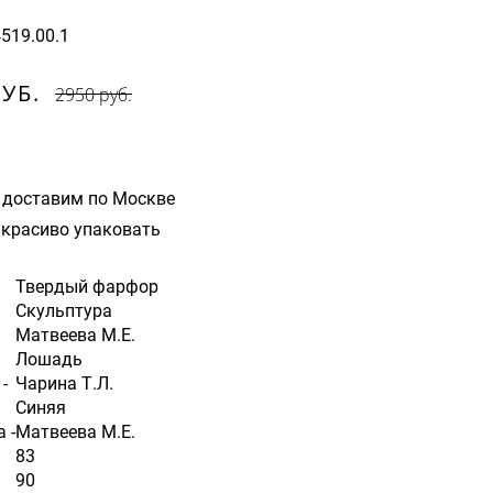
4519.00.1
РУБ.
2950 руб.
 доставим по Москве
красиво упаковать
Твердый фарфор
Скульптура
Матвеева М.Е.
Лошадь
-
Чарина Т.Л.
Синяя
 -
Матвеева М.Е.
83
90