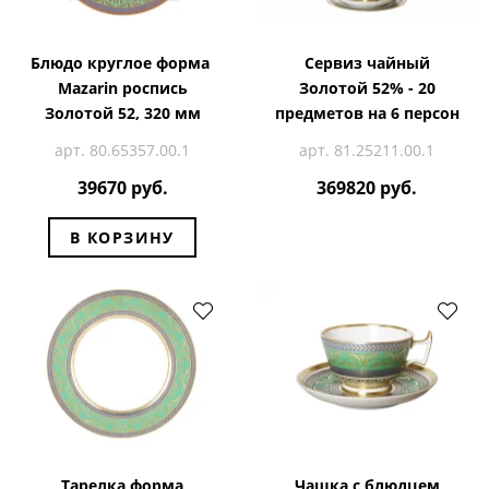
Блюдо круглое форма
Сервиз чайный
Mazarin роспись
Золотой 52% - 20
Золотой 52, 320 мм
предметов на 6 персон
арт. 80.65357.00.1
арт. 81.25211.00.1
39670 руб.
369820 руб.
В КОРЗИНУ
Тарелка форма
Чашка с блюдцем