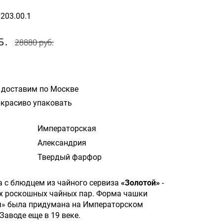
9203.00.1
Б.
28880 руб.
 доставим по Москве
красиво упаковать
Императорская
Александрия
Твердый фарфор
 с блюдцем из чайного сервиза
«Золотой»
-
х роскошных чайных пар. Форма чашки
я» была придумана на Императорском
аводе еще в 19 веке.