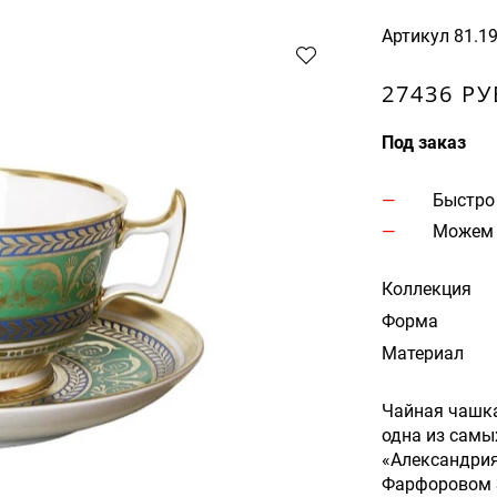
Артикул
81.1
27436 РУ
Под заказ
Быстро
Можем 
Коллекция
Форма
Материал
Чайная чашка
одна из самы
«Александри
Фарфоровом З