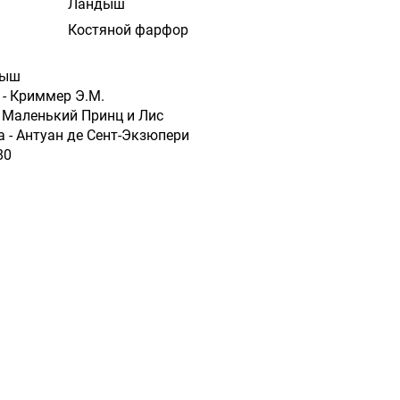
Ландыш
Костяной фарфор
дыш
- Криммер Э.М.
- Маленький Принц и Лис
а - Антуан де Сент-Экзюпери
80