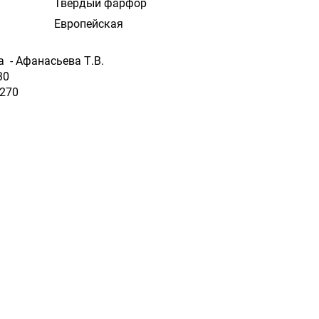
Твердый фарфор
Европейская
а - Афанасьева Т.В.
30
 270