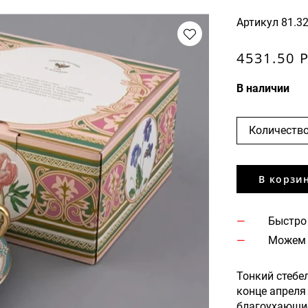
Артикул
81.3
4531.50 
В наличии
Количество
В корзи
Быстро
Можем 
Тонкий стебе
конце апреля
благоухающи