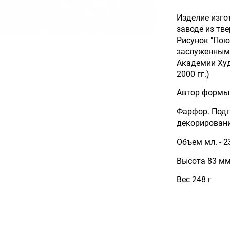
Изделие изг
заводе из тв
Рисунок "Поющ
заслуженным
Академии Худ
2000 гг.)
Автор формы 
Фарфор. Под
декорировани
Объем мл. - 2
Высота 83 м
Вес 248 г