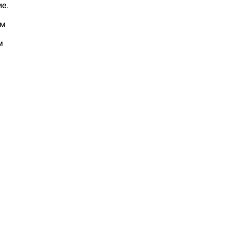
е.
мм
м