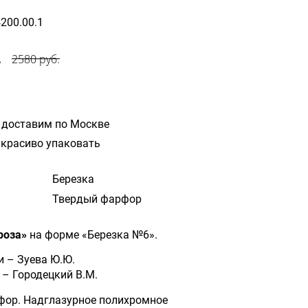
4200.00.1
.
2580 руб.
 доставим по Москве
красиво упаковать
Березка
Твердый фарфор
роза»
на форме «Березка №6».
и – Зуева Ю.Ю.
– Городецкий В.М.
фор. Надглазурное полихромное