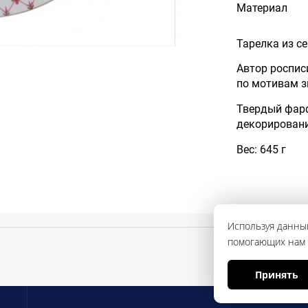
Материал
Тарелка из с
Автор роспис
по мотивам з
Твердый фар
декорировани
Вес: 645 г
Используя данный
помогающих нам с
Принять