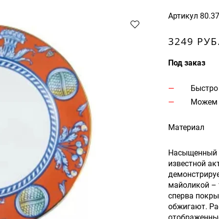
Артикул
80.3
3249 РУБ
Под заказ
Быстро
Можем 
Материал
Насыщенный д
известной ак
демонстрируе
майоликой – 
сперва покры
обжигают. Ра
отображенные