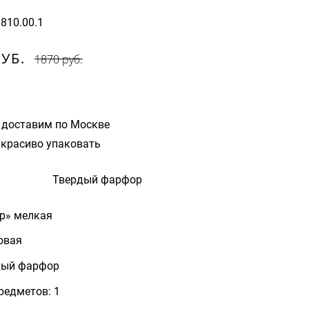
9810.00.1
РУБ.
1870 руб.
 доставим по Москве
красиво упаковать
Твердый фарфор
р» мелкая
овая
дый фарфор
редметов: 1