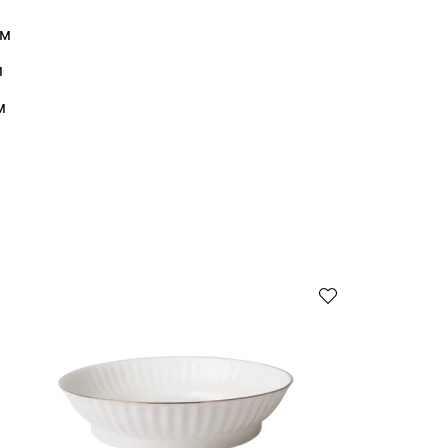
мм
м
м