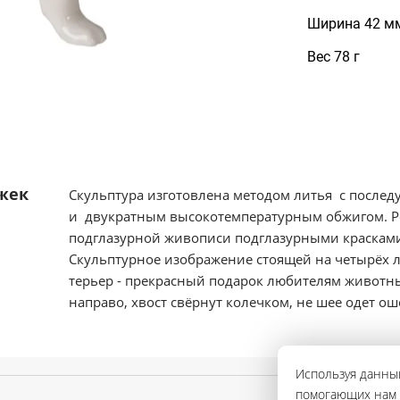
Ширина 42 м
Вес 78 г
жек
Скульптура изготовлена методом литья с после
и двукратным высокотемпературным обжигом. Р
подглазурной живописи подглазурными красками
Скульптурное изображение стоящей на четырёх л
терьер - прекрасный подарок любителям животны
направо, хвост свёрнут колечком, не шее одет ош
Используя данный
помогающих нам с