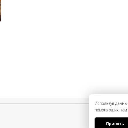
Используя данный
помогающих нам с
Принять