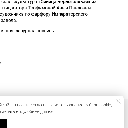
еская скульптура
«Синица черноголовая»
из
 птиц автора Трофимовой Анны Павловны –
 художника по фарфору Императорского
завода.
ая подглазурная роспись.
м
м
 сайт, вы даете согласие на использование файлов cookie,
делать его удобнее для вас.
смотреть