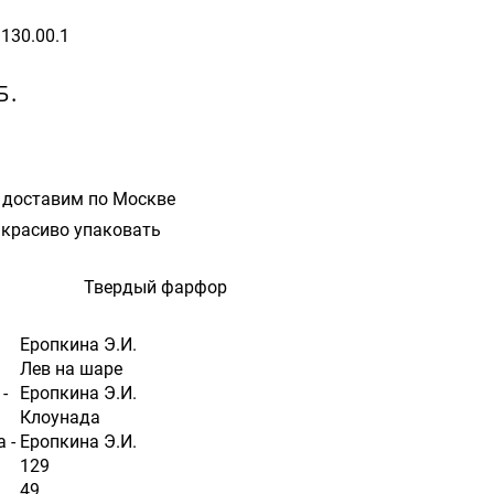
1130.00.1
Б.
 доставим по Москве
красиво упаковать
Твердый фарфор
Еропкина Э.И.
Лев на шаре
 -
Еропкина Э.И.
-
Клоунада
а -
Еропкина Э.И.
129
49