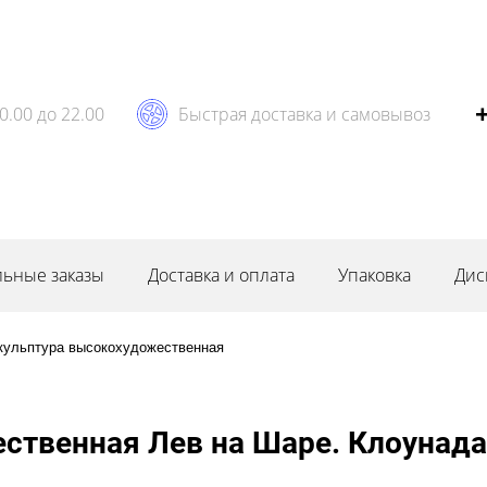
0.00 до 22.00
Быстрая доставка и самовывоз
ьные заказы
Доставка и оплата
Упаковка
Дис
кульптура высокохудожественная
ственная Лев на Шаре. Клоунада