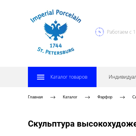
Работаем с 1
Каталог товаров
Индивидуал
Главная
Каталог
Фарфор
С
Скульптура высокохудоже