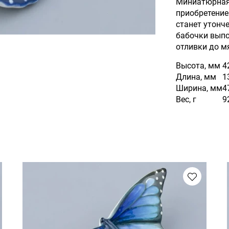
Миниатюрная 
приобретение
станет утонч
бабочки выпо
отливки до м
Высота, мм
4
Длина, мм
1
Ширина, мм
4
Вес, г
9