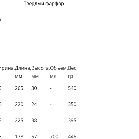
Твердый фарфор
г
рина,
Длина,
Высота,
Объем,
Вес,
м
мм
мм
мл
гр
5
265
30
-
540
0
220
24
-
350
5
225
38
-
395
8
178
67
700
445