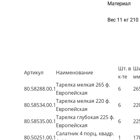
Материал
Вес 11 кг 210 
Шт. в
Ши
Артикул
Наименование
к-те
м
Тарелка мелкая 265 ф.
80.58288.00.1
6
26
Европейская
Тарелка мелкая 220 ф.
80.58534.00.1
6
22
Европейская
Тарелка глубокая 225 ф.
80.58535.00.1
6
22
Европейская
Салатник 4 порц. квадр.
80.50251.00.1
1
17