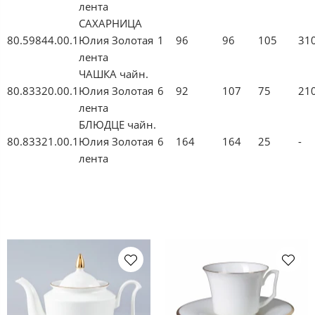
лента
САХАРНИЦА
80.59844.00.1
Юлия Золотая
1
96
96
105
31
лента
ЧАШКА чайн.
80.83320.00.1
Юлия Золотая
6
92
107
75
21
лента
БЛЮДЦЕ чайн.
80.83321.00.1
Юлия Золотая
6
164
164
25
-
лента