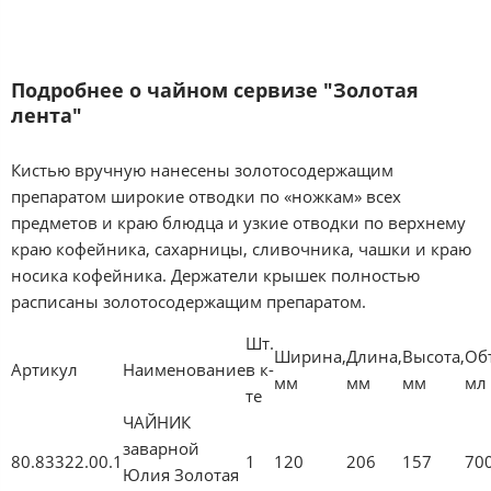
Подробнее о чайном сервизе "Золотая
лента"
Кистью вручную нанесены золотосодержащим
препаратом широкие отводки по «ножкам» всех
предметов и краю блюдца и узкие отводки по верхнему
краю кофейника, сахарницы, сливочника, чашки и краю
носика кофейника. Держатели крышек полностью
расписаны золотосодержащим препаратом.
Шт.
Ширина,
Длина,
Высота,
Об
Артикул
Наименование
в к-
мм
мм
мм
мл
те
ЧАЙНИК
заварной
80.83322.00.1
1
120
206
157
70
Юлия Золотая