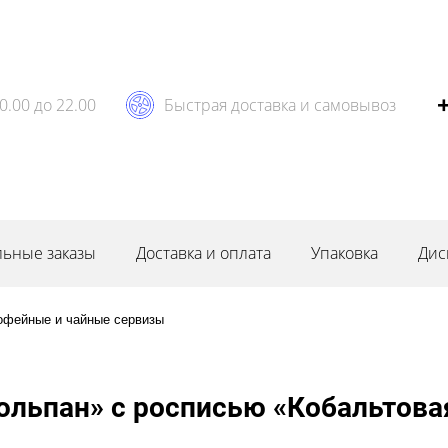
0.00 до 22.00
Быстрая доставка и самовывоз
ьные заказы
Доставка и оплата
Упаковка
Дис
офейные и чайные сервизы
льпан» с росписью «Кобальтовая