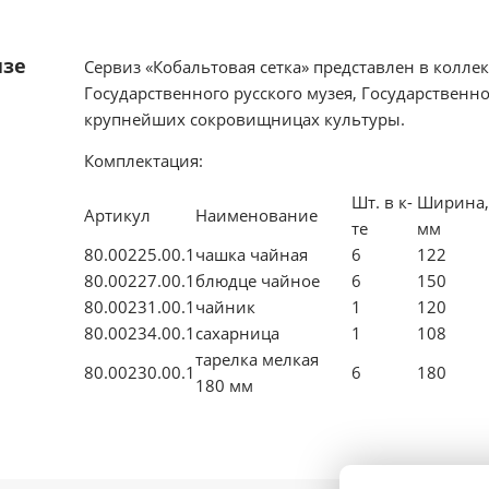
изе
Сервиз «Кобальтовая сетка» представлен в колле
Государственного русского музея, Государственно
крупнейших сокровищницах культуры.
Комплектация:
Шт. в к-
Ширина
Артикул
Наименование
те
мм
80.00225.00.1
чашка чайная
6
122
80.00227.00.1
блюдце чайное
6
150
80.00231.00.1
чайник
1
120
80.00234.00.1
сахарница
1
108
тарелка мелкая
80.00230.00.1
6
180
180 мм