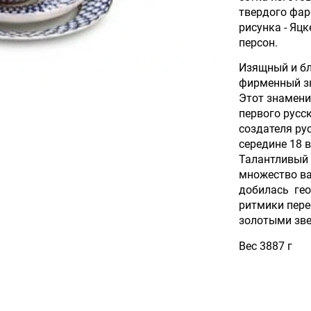
твердого фар
рисунка - Яцк
персон.
Изящный и бл
фирменный з
Этот знамени
первого русс
создателя ру
середине 18 
Талантливый 
множество ва
добилась гео
ритмики пере
золотыми зв
Вес 3887 г