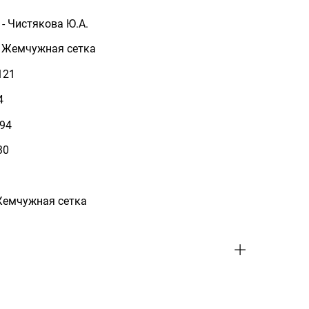
- Чистякова Ю.А.
- Жемчужная сетка
121
4
 94
30
Жемчужная сетка