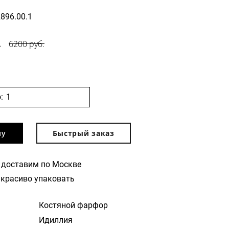
2896.00.1
.
6200 руб.
:
ну
Быстрый заказ
 доставим по Москве
красиво упаковать
Костяной фарфор
Идиллия