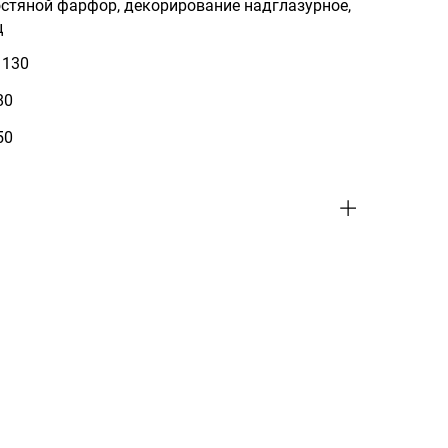
остяной фарфор, декорирование надглазурное,
ц
 130
80
650