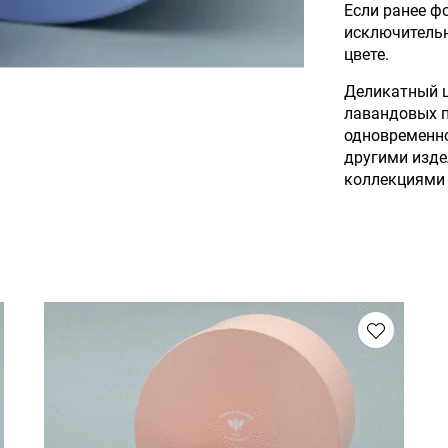
Если ранее ф
исключительн
цвете.
Деликатный ц
лавандовых п
одновременно
другими изде
коллекциями