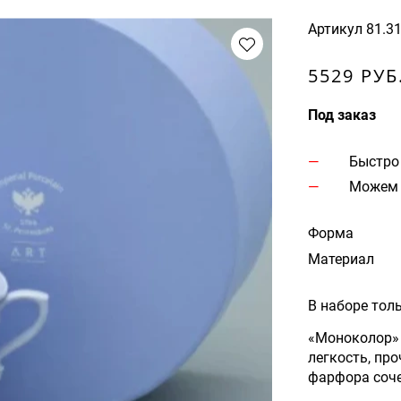
Артикул
81.3
5529 РУБ
Под заказ
Быстро
Можем 
Форма
Материал
В наборе тол
«Моноколор» 
легкость, пр
фарфора соч