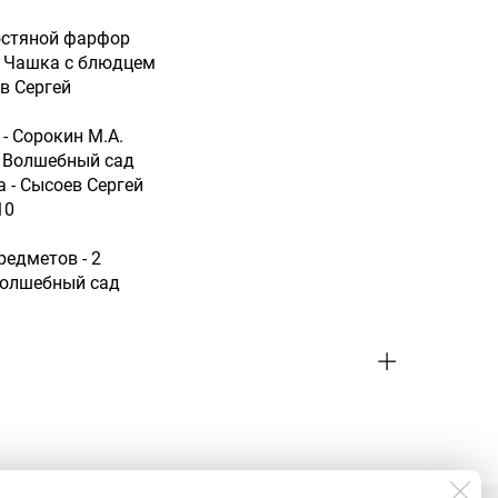
остяной фарфор
- Чашка с блюдцем
в Сергей
- Сорокин М.А.
- Волшебный сад
а - Сысоев Сергей
10
редметов - 2
Волшебный сад