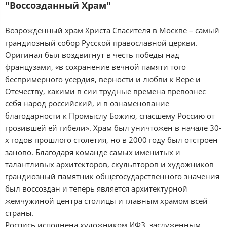
"Воссозданный Храм"
Возрожденный храм Христа Спасителя в Москве – самый
грандиозный собор Русской православной церкви.
Оригинал был воздвигнут в честь победы над
французами, «в сохранение вечной памяти того
беспримерного усердия, верности и любви к Вере и
Отечеству, какими в сии трудные времена превознес
себя народ российский, и в ознаменование
благодарности к Промыслу Божию, спасшему Россию от
грозившей ей гибели». Храм был уничтожен в начале 30-
х годов прошлого столетия, но в 2000 году был отстроен
заново. Благодаря команде самых именитых и
талантливых архитекторов, скульпторов и художников
грандиозный памятник общегосударственного значения
был воссоздан и теперь является архитектурной
жемчужиной центра столицы и главным храмом всей
страны.
Роспись исполнена художником ИФЗ, заслуженным