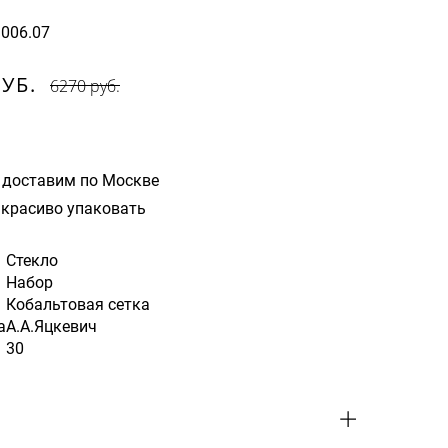
1006.07
РУБ.
6270 руб.
 доставим по Москве
красиво упаковать
Стекло
Набор
Кобальтовая сетка
а
А.А.Яцкевич
30