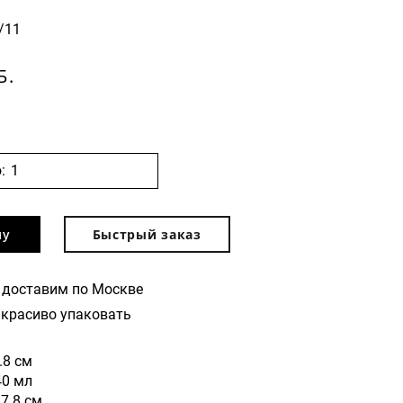
/11
Б.
:
ну
Быстрый заказ
 доставим по Москве
красиво упаковать
.8 см
40 мл
7.8 см