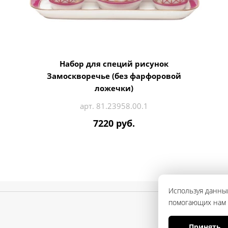
Набор для специй рисунок
Замоскворечье (без фарфоровой
ложечки)
арт. 81.23958.00.1
7220 руб.
Используя данный
помогающих нам с
Принять