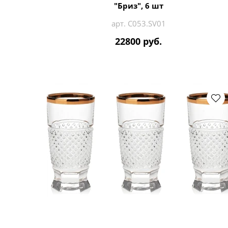
"Бриз", 6 шт
арт. C053.SV01
22800 руб.