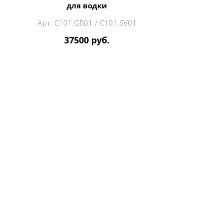
для водки
Арт. C101.GR01 / C101.SV01
37500 руб.