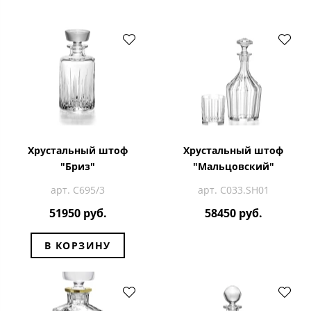
Хрустальный штоф
Хрустальный штоф
"Бриз"
"Мальцовский"
арт. С695/3
арт. C033.SH01
51950 руб.
58450 руб.
В КОРЗИНУ