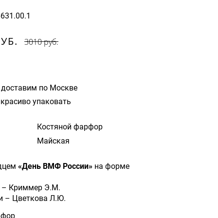
6631.00.1
РУБ.
3010 руб.
 доставим по Москве
красиво упаковать
Костяной фарфор
Майская
дцем
«День ВМФ России»
на форме
 – Криммер Э.М.
и – Цветкова Л.Ю.
рфор