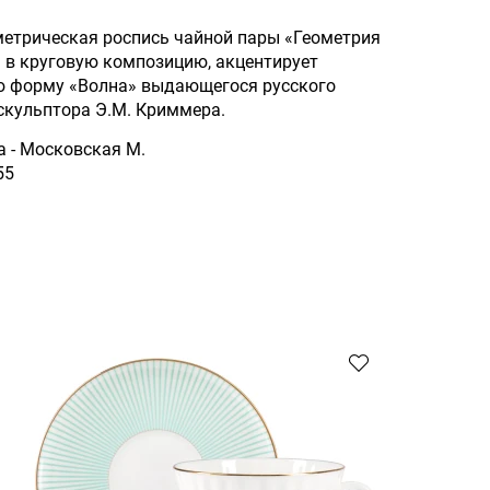
етрическая роспись чайной пары «Геометрия
я в круговую композицию, акцентирует
ю форму «Волна» выдающегося русского
скульптора Э.М. Криммера.
а - Московская М.
55