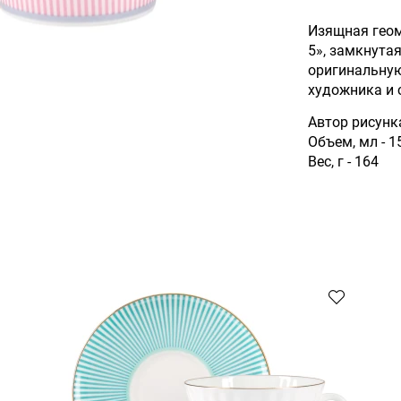
Изящная геом
5», замкнута
оригинальну
художника и 
Автор рисунк
Объем, мл - 1
Вес, г - 164