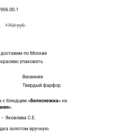
3906.00.1
.
1760 руб.
 доставим по Москве
красиво упаковать
Весенняя
Твердый фарфор
а с блюдцем
«Белоснежка»
на
нняя»
.
– Яковлева С.Е.
дка золотом вручную.