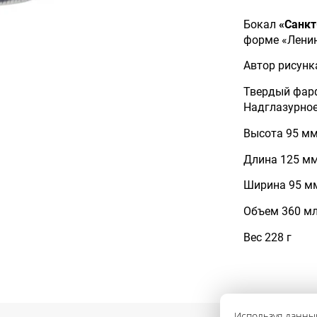
Бокал
«Санкт
форме «Лени
Автор рисунка
Твердый фар
Надглазурное
Высота 95 м
Длина 125 м
Ширина 95 м
Объем 360 м
Вес 228 г
Используя данный