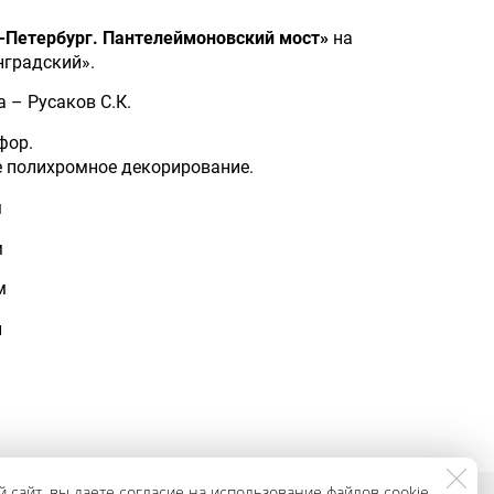
-Петербург. Пантелеймоновский мост»
на
нградский».
 – Русаков С.К.
фор.
 полихромное декорирование.
м
м
м
л
 сайт, вы даете согласие на использование файлов cookie,