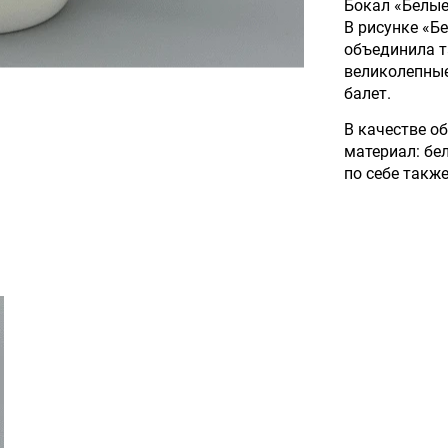
Бокал «Белые
В рисунке «Б
объединила т
великолепные
балет.
В качестве о
материал: бе
по себе такж