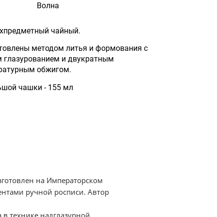
Волна
ехпредметный чайный.
товлены методом литья и формования с
 глазурованием и двукратным
ратурным обжигом.
шой чашки - 155 мл
зготовлен на Императорском
ентами ручной росписи. Автор
 в технике надглазурной