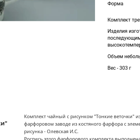
Форма
Комплект тр
Изделия изго
последующим
высокотемпе
Объем неболь
Вес - 303 г
Комплект чайный с рисунком "Тонкие веточки" и
ки"
фарфоровом заводе из костяного фарфора с элем
рисунка - Олевская И.С.
Роспись этого фарфорового комплекта выполнена